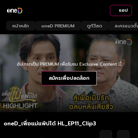
แอป
หน้าหลัก
oneD PREMIUM
ดูทีวีสด
ละครแนวตั้
อัปเกรดเป็น PREMIUM เพื่อรับชม Exclusive Content นี้
สมัครเพื่อปลดล็อก
oneD_เพื่อแม่แพ้บ่ได้ HL_EP11_Clip3