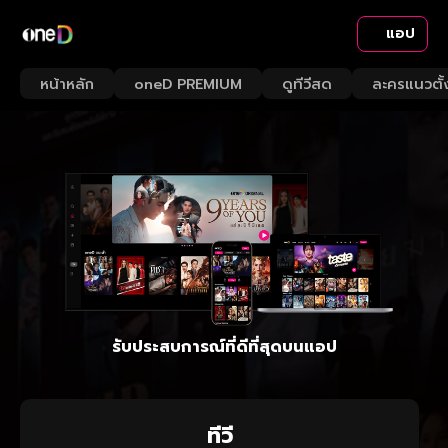
แอป
หน้าหลัก
oneD PREMIUM
ดูทีวีสด
ละครแนวตั้
รับประสบการณ์ที่ดีที่สุดบนแอป
ทีวี