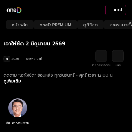
แอป
Playback
/
Mute
หน้าหลัก
oneD PREMIUM
ดูทีวีสด
ละครแนวตั้
Loaded
:
Rate
4.42%
เอาให้ชัด 2 มิถุนายน 2569
ท
2026
0:15:48 นาที
รายการของฉัน
แชร์
ติดตาม "เอาให้ชัด" ย้อนหลัง ทุกวันจันทร์ - ศุกร์ เวลา 12:00 น.
ดูเพิ่มเติม
ธีมะ กาญจนไพริน