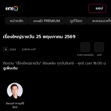
แอป
Playback
/
Mute
หน้าหลัก
oneD PREMIUM
ดูทีวีสด
ละครแนวตั้
Loaded
:
Rate
2.19%
เรื่องใหญ่รายวัน 25 พฤษภาคม 2569
ท
2026
0:45:16 นาที
รายการของฉัน
แชร์
ติดตาม "เรื่องใหญ่รายวัน" ย้อนหลัง ทุกวันจันทร์ - ศุกร์ เวลา 18:00 น.
ดูเพิ่มเติม
ชัยนนท์ หาญคีรี
รัตน์