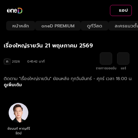
แอป
Playback
/
Mute
หน้าหลัก
oneD PREMIUM
ดูทีวีสด
ละครแนวตั้
Loaded
:
Rate
1.53%
เรื่องใหญ่รายวัน 21 พฤษภาคม 2569
ท
2026
0:45:42 นาที
รายการของฉัน
แชร์
ติดตาม "เรื่องใหญ่รายวัน" ย้อนหลัง ทุกวันจันทร์ - ศุกร์ เวลา 18:00 น.
ดูเพิ่มเติม
ชัยนนท์ หาญคีรี
รัตน์