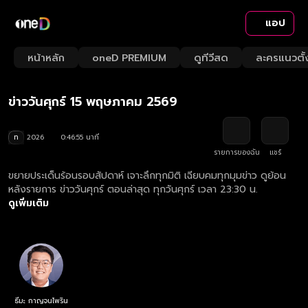
แอป
Playback
/
Mute
หน้าหลัก
oneD PREMIUM
ดูทีวีสด
ละครแนวตั้
Loaded
:
Rate
2.13%
ข่าววันศุกร์ 15 พฤษภาคม 2569
ท
2026
0:46:55 นาที
รายการของฉัน
แชร์
ขยายประเด็นร้อนรอบสัปดาห์ เจาะลึกทุกมิติ เฉียบคมทุกมุมข่าว ดูย้อน
หลังรายการ ข่าววันศุกร์ ตอนล่าสุด ทุกวันศุกร์ เวลา 23:30 น.
ดูเพิ่มเติม
ธีมะ กาญจนไพริน