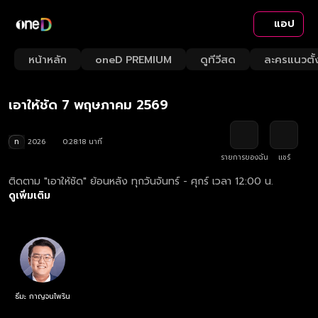
แอป
Playback
/
Mute
หน้าหลัก
oneD PREMIUM
ดูทีวีสด
ละครแนวตั้
Loaded
:
Rate
3.53%
เอาให้ชัด 7 พฤษภาคม 2569
ท
2026
0:28:18 นาที
รายการของฉัน
แชร์
ติดตาม "เอาให้ชัด" ย้อนหลัง ทุกวันจันทร์ - ศุกร์ เวลา 12:00 น.
ดูเพิ่มเติม
ธีมะ กาญจนไพริน