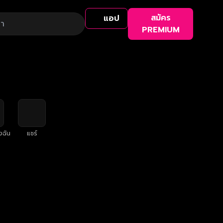
สมัคร
แอป
PREMIUM
งฉัน
แชร์