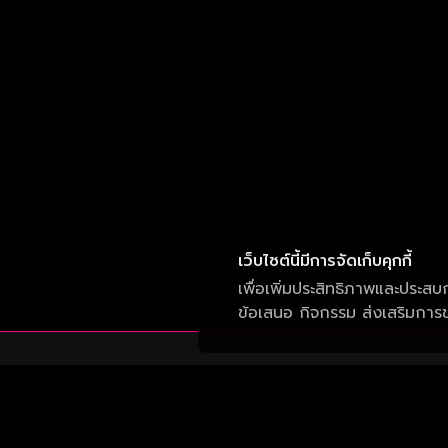
เว็บไซต์นี้มีการจัดเก็บคุกกี้
เพื่อเพิ่มประสิทธิภาพและประสบ
ข้อเสนอ กิจกรรม ส่งเสริมการขา
บริษัท วัน สามสิบเอ็ด จำกัด
เลขที่ 50 อาคาร จีเอ็มเอ็ม แกรมมี่ เพลส ถนน
สุขุมวิท แขวงคลองเตยเหนือ เขต วัฒนา กรุงเทพ