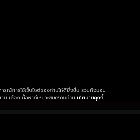
การณ์การใช้เว็บไซต์ของท่านให้ดียิ่งขึ้น รวมถึงมอบ
ย เลือกเนื้อหาที่เหมาะสมให้กับท่าน
นโยบายคุกกี้
เงื่อนไขการให้บริการ
การสนับสนุนแ
ข้อกำหนดและเงื่อนไขการใช้งาน
คำถามที่พบบ่อ
นโยบายความเป็นส่วนตัว
แจ้งปัญหาการใ