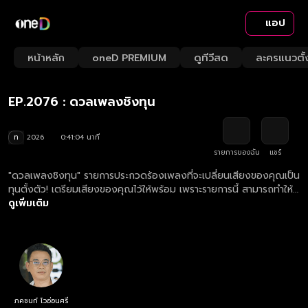
แอป
Playback
/
Mute
หน้าหลัก
oneD PREMIUM
ดูทีวีสด
ละครแนวตั้
Loaded
:
Rate
1.69%
EP.2076 : ดวลเพลงชิงทุน
ท
2026
0:41:04 นาที
รายการของฉัน
แชร์
"ดวลเพลงชิงทุน" รายการประกวดร้องเพลงที่จะเปลี่ยนเสียงของคุณเป็น
ทุนตั้งตัว! เตรียมเสียงของคุณไว้ให้พร้อม เพราะรายการนี้ สามารถทำให้
เสียงของคุณต่อยอดอนาคตคุณได้! ดูย้อนหลังรายการ ดวลเพลงชิงทุน
ดูเพิ่มเติม
ตอนใหม่ล่าสุด ทุกวันจันทร์ - เสาร์ เวลา 19.45 น.
ภคชนก์ โวอ่อนศรี