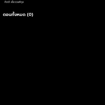
กิตติ เชี่ยววงศ์กุล
ตอนทั้งหมด (0)