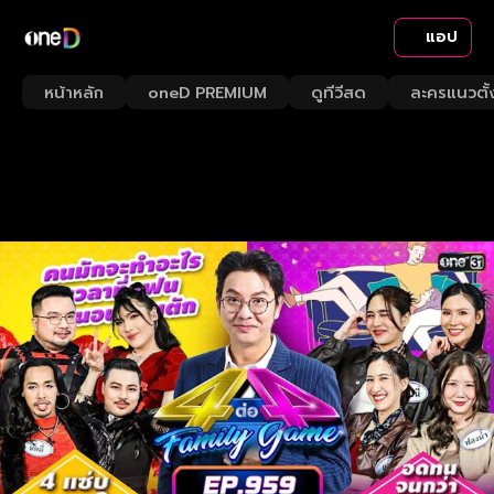
แอป
หน้าหลัก
oneD PREMIUM
ดูทีวีสด
ละครแนวตั้