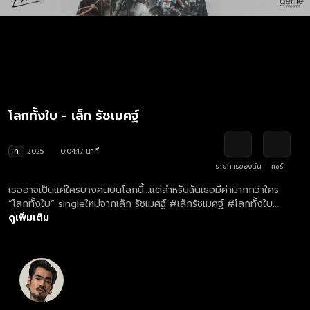
โลกทั้งใบ - เล็ก รัชเมศฐ์
ท
2025
0:04:17 นาที
รายการของฉัน
แชร์
เธออาจเป็นแค่ใครบางคนบนโลกนี้…แต่สำหรับฉันเธอมีค่ามากกว่าใคร
“โลกทั้งใบ” singleใหม่จากเล็ก รัชเมศฐ์ #เล็กรัชเมศฐ์ #โลกทั้งใบ
#genierecords #lekratchamet #เพลงประกอบชีวิต
ดูเพิ่มเติม