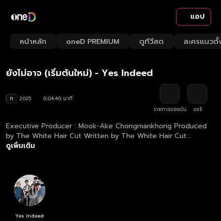
แอป
Play
Playback
Fullscr
Current
0:00
/
Duration
4:40
Mute
1x
หน้าหลัก
oneD PREMIUM
ดูทีวีสด
ละครแนวตั้
Loaded
:
Rate
2.12%
Time
รวมเพลง Yes Indeed
Play
ยังไม่อาจ (เริ่มต้นใหม่) - Yes Indeed
Video
ท
2025
0:04:40 นาที
รายการของฉัน
แชร์
Executive Producer : Mook-Ake Chongmankhong Produced
by The White Hair Cut Written by The White Hair Cut
Arranged by The White Hair Cut
ดูเพิ่มเติม
Yes Indeed