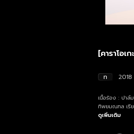
[คาราโอเกะ
ท
2018
เนื้อร้อง : ปาล
ทิพยมณฑล เรียบ
ฤติธี แสงดี
ดูเพิ่มเติม