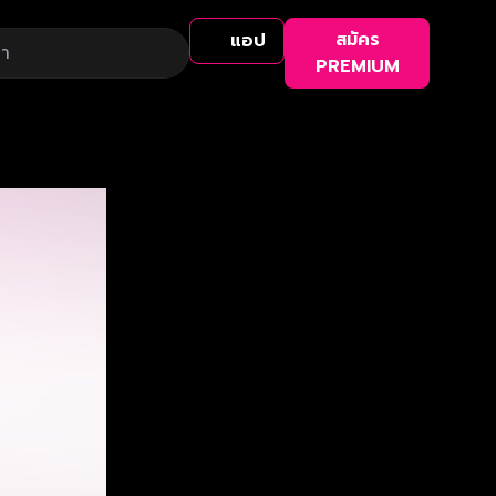
สมัคร
แอป
PREMIUM