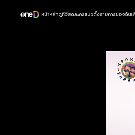
หน้าหลัก
ดูทีวีสด
ละครแนวตั้ง
รายการของฉัน
เพ