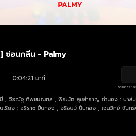
] ซ่อนกลิ่น - Palmy
0:04:21 นาที
รายการขอ
์มมี่ , วีรณัฐ ทิพยมณฑล , พีระนัต สุขสำราญ ทำนอง : ปาล์มม
เรียง : อธิราช ปิ่นทอง , อธิชนม์ ปิ่นทอง , เจนวิทย์ จันท