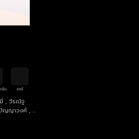
งฉัน
แชร์
ี่ , วีรณัฐ
ร์ปัญญาวงศ์ , ก