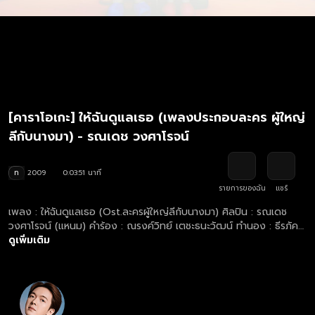
[คาราโอเกะ] ให้ฉันดูแลเธอ (เพลงประกอบละคร ผู้ใหญ่
ลีกับนางมา) - รณเดช วงศาโรจน์
ท
2009
0:03:51 นาที
รายการของฉัน
แชร์
เพลง : ให้ฉันดูแลเธอ (Ost.ละครผู้ใหญ่ลีกับนางมา) ศิลปิน : รณเดช
วงศาโรจน์ (แหนม) คำร้อง : ณรงค์วิทย์ เตชะธนะวัฒน์ ทำนอง : ธีรภัค
ดูเพิ่มเติม
มณีโชติ เรียบเรียง : ธีรภัค มณีโชติ