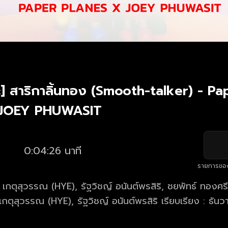
ะ] สาริกาลิ้นทอง (Smooth-talker) - Pa
 JOEY PHUWASIT
0:04:26 นาที
รายการขอ
วา เกตุสุวรรณ (HYE), รัฐวิชญ์ อนันต์พรสิริ, ชยพัทธ์ ทองศ
เกตุสุวรรณ (HYE), รัฐวิชญ์ อนันต์พรสิริ เรียบเรียง : ธัน
์ ขุนภักดี (SENJI), ชยพัทธ์ ทองศรี (TORO)