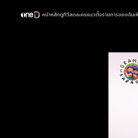
หน้าหลัก
ดูทีวีสด
ละครแนวตั้ง
รายการของฉัน
เพ