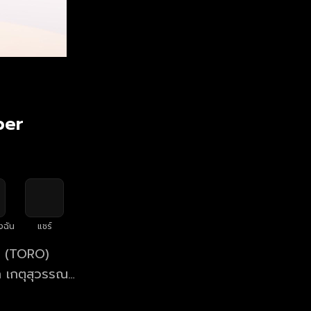
per
งฉัน
แชร์
รี (TORO)
วา เกตุสุวรรณ