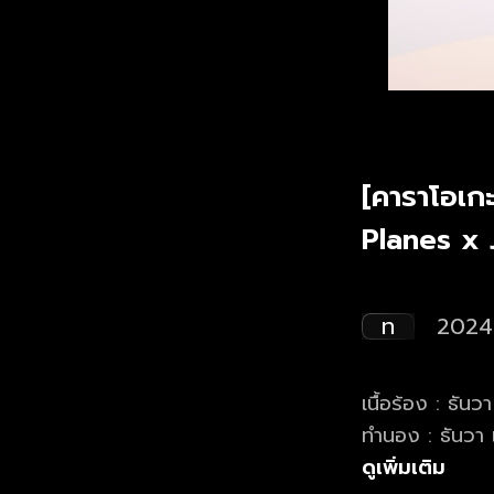
[คาราโอเก
Planes x
ท
2024
เนื้อร้อง : ธัน
ทำนอง : ธันวา 
(HYE), นครินทร
ดูเพิ่มเติม