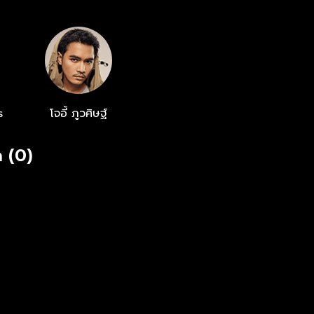
s
โจอี้ ภูวศิษฐ์
 (0)