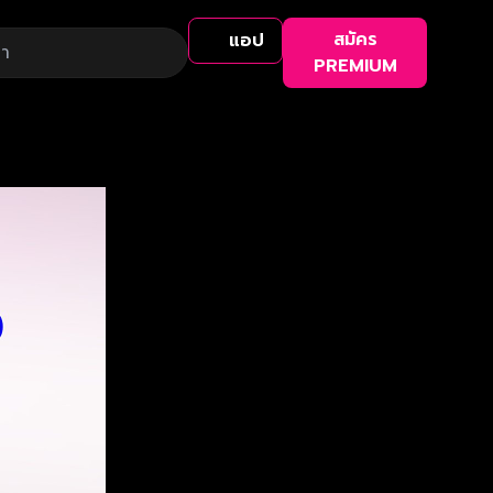
สมัคร
แอป
PREMIUM