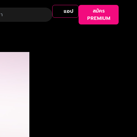
สมัคร
แอป
PREMIUM