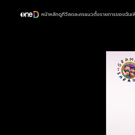
หน้าหลัก
ดูทีวีสด
ละครแนวตั้ง
รายการของฉัน
เพ