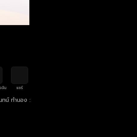
งฉัน
แชร์