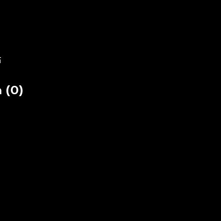
์
 (0)