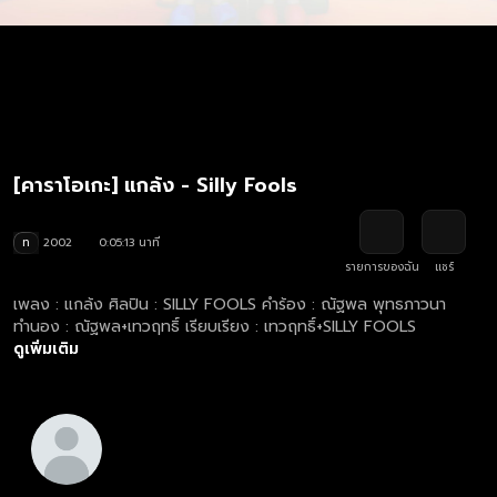
[คาราโอเกะ] แกล้ง - Silly Fools
ท
2002
0:05:13 นาที
รายการของฉัน
แชร์
เพลง : แกล้ง ศิลปิน : SILLY FOOLS คำร้อง : ณัฐพล พุทธภาวนา
ทำนอง : ณัฐพล+เทวฤทธิ์ เรียบเรียง : เทวฤทธิ์+SILLY FOOLS
ดูเพิ่มเติม