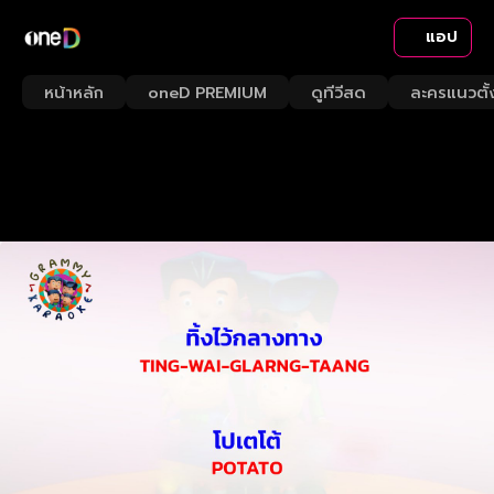
แอป
หน้าหลัก
oneD PREMIUM
ดูทีวีสด
ละครแนวตั้