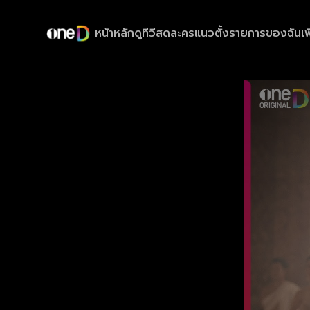
หน้าหลัก
ดูทีวีสด
ละครแนวตั้ง
รายการของฉัน
เพ