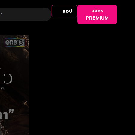
สมัคร
แอป
PREMIUM