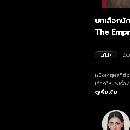
บทเลือกนัก
The Empr
น13+
20
หนึ่งเหตุผลที่ต
เรื่องใหม่&เรื่องใหญ่ ของ “ใหม่
เวอร์ชัน UNCU
ดูเพิ่มเติม