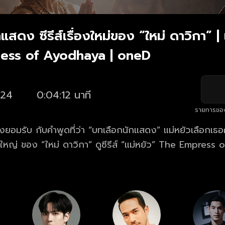
แสดง ซีรีส์เรื่องใหม่ของ “ใหม่ ดาวิกา” | 
ess of Ayodhaya | oneD
24
0:04:12 นาที
รายการขอ
้องยอมรับ กับคำพูดที่ว่า “บทเลือกนักแสดง” แม่หยัวเลือกเธอคน
 ดาวิกา” ดูซีรีส์ “แม่หยัว” The Empress of Ayodhaya
T ครบทุกตอน ทางแอปฯ oneD และเว็บไซต์ oneD.net