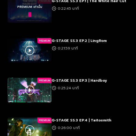
G-STAGE SS.3 EP.1 | The White Hair Cut
PREMIUM
PREMIUM เท่านั้น
0:22:45 นาที
G-STAGE SS.3 EP.2 | LingRom
PREMIUM
0:21:59 นาที
G-STAGE SS.3 EP.3 | Hardboy
PREMIUM
0:25:24 นาที
G-STAGE SS.3 EP.4 | Taitosmith
PREMIUM
0:26:00 นาที