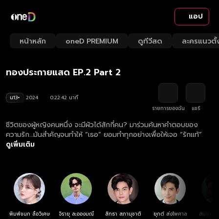
แอป
Playback
/
Mute
หน้าหลัก
oneD PREMIUM
ดูทีวีสด
ละครแนวตั้
Loaded
:
Rate
4.37%
ทองประกายแสด EP.2 Part 2
น13+
2024
0:22:42 นาที
รายการของฉัน
แชร์
ชีวิตของผู้หญิงคนหนึ่ง จะมีผัวได้สักกี่คน? มาร่วมค้นหาคำตอบของ
ความรัก…มันสำคัญจนทำให้ “เธอ” ยอมทำทุกอย่างเพื่อให้เจอ “รักแท้”
ดูเพิ่มเติม
พิมพ์ชนก ลือวิเศษ
จิรายุ ละอองมณี
สิทธา สภานุชาติ
ยุกต์ ส่งไพศาล
สมชาย เ