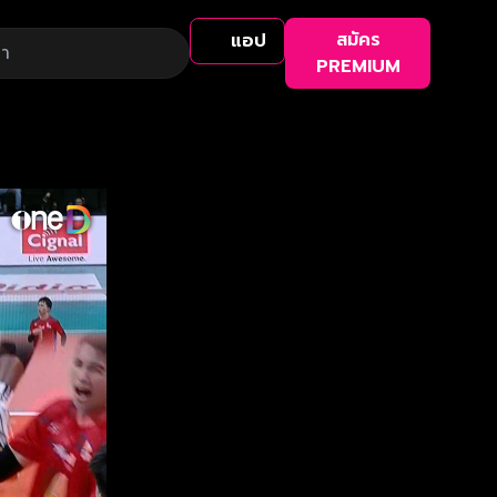
สมัคร
แอป
PREMIUM