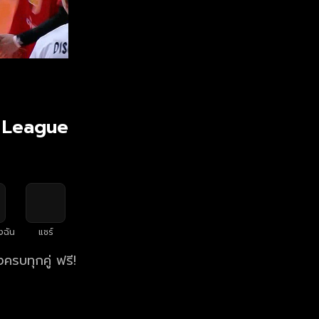
V League
งฉัน
แชร์
รบทุกคู่ ฟรี!