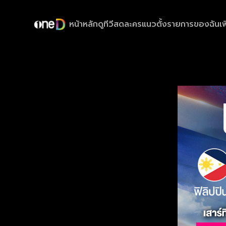
หน้าหลัก
ดูทีวีสด
ละครแนวตั้ง
รายการของฉัน
เพ