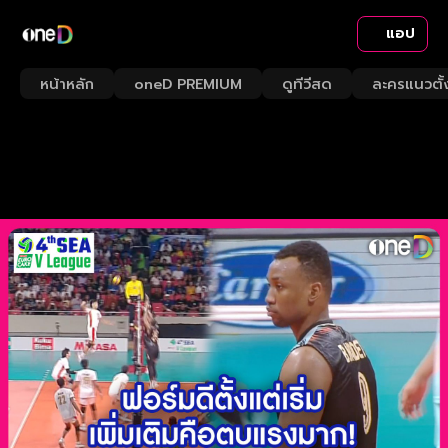
แอป
หน้าหลัก
oneD PREMIUM
ดูทีวีสด
ละครแนวตั้