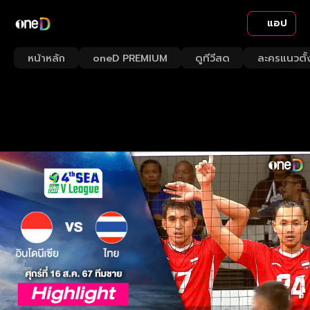
แอป
หน้าหลัก
oneD PREMIUM
ดูทีวีสด
ละครแนวตั้