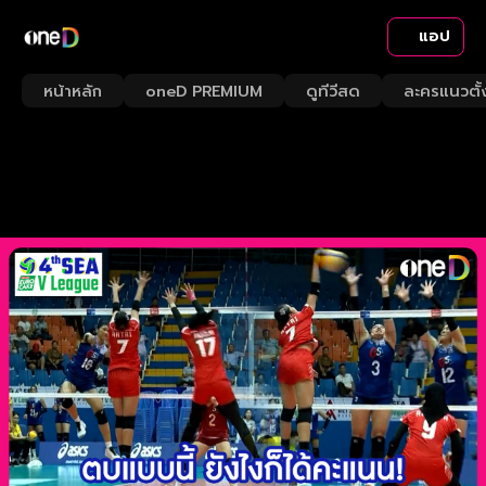
แอป
หน้าหลัก
oneD PREMIUM
ดูทีวีสด
ละครแนวตั้