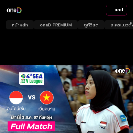
แอป
หน้าหลัก
oneD PREMIUM
ดูทีวีสด
ละครแนวตั้