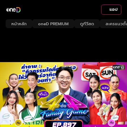
แอป
หน้าหลัก
oneD PREMIUM
ดูทีวีสด
ละครแนวตั้