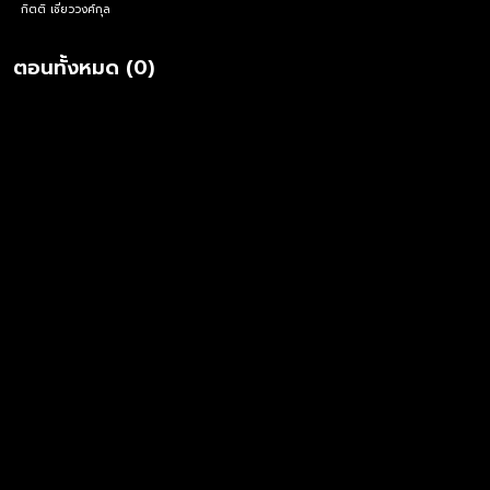
กิตติ เชี่ยววงศ์กุล
ตอนทั้งหมด (0)