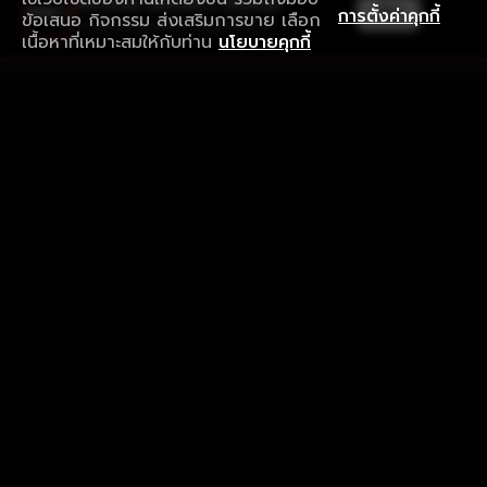
ใช้งานแอป ลื่นไหลกว่า ไม่มีสะดุด
เปิด
การตั้งค่าคุกกี้
ข้อเสนอ กิจกรรม ส่งเสริมการขาย เลือก
ดาวน์โหลดแอปเพื่อการรับชมที่ดีกว่า
เนื้อหาที่เหมาะสมให้กับท่าน
นโยบายคุกกี้
รับประสบการณ์ที่ดีที่สุดบนแอป
ภาษาไทย
คำถามที่พบบ่อย
แจ้งปัญหาการใช้งาน
ข้อกำหนดและเงื่อนไขการใช้งาน
นโยบายความเป็นส่วนตัว
ติดตามเรา