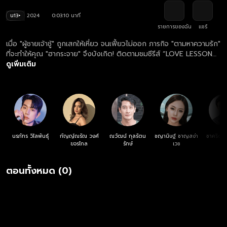
น13+
2024
0:03:10 นาที
รายการของฉัน
แชร์
เมื่อ "ผู้ชายเจ้าชู้" ถูกเสกให้เหี่ยว จนเฟี้ยวไม่ออก ภารกิจ "ตามหาความรัก"
ที่จะทำให้คุณ "ฮากระจาย" จึงบังเกิด! ติดตามชมซีรีส์ “LOVE LESSON
010 แบบฝึกรัก... ไม่รู้ล้ม” เวอร์ชัน UNCUT ฟรี ครบทุกตอน ทางแอป
ดูเพิ่มเติม
และเว็บไซต์ oneD.net
นรภัทร วิไลพันธุ์
กัญญ์ณรัณ วงศ์
ณวัฒน์ กุลรัตน
ชญานิษฐ์ ชาญสง่า
ชาคริต 
ขจรไกล
รักษ์
เวช
ตอนทั้งหมด (0)