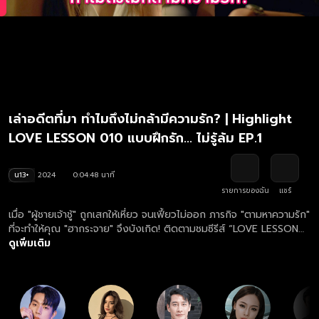
เล่าอดีตที่มา ทำไมถึงไม่กล้ามีความรัก? | Highlight
LOVE LESSON 010 แบบฝึกรัก... ไม่รู้ล้ม EP.1
น13+
2024
0:04:48 นาที
รายการของฉัน
แชร์
เมื่อ "ผู้ชายเจ้าชู้" ถูกเสกให้เหี่ยว จนเฟี้ยวไม่ออก ภารกิจ "ตามหาความรัก"
ที่จะทำให้คุณ "ฮากระจาย" จึงบังเกิด! ติดตามชมซีรีส์ “LOVE LESSON
010 แบบฝึกรัก... ไม่รู้ล้ม” เวอร์ชัน UNCUT ฟรี ครบทุกตอน ทางแอป
ดูเพิ่มเติม
และเว็บไซต์ oneD.net