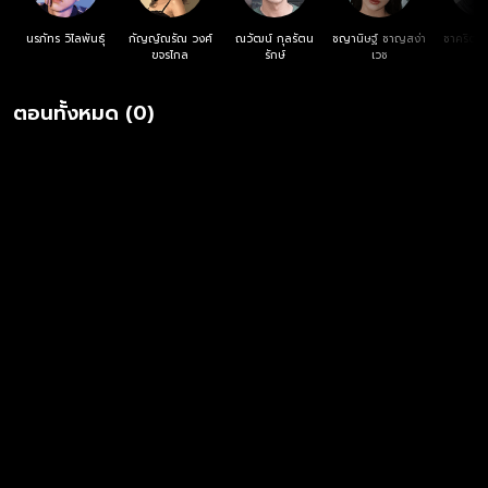
นรภัทร วิไลพันธุ์
กัญญ์ณรัณ วงศ์
ณวัฒน์ กุลรัตน
ชญานิษฐ์ ชาญสง่า
ชาคริต 
ขจรไกล
รักษ์
เวช
ตอนทั้งหมด (0)