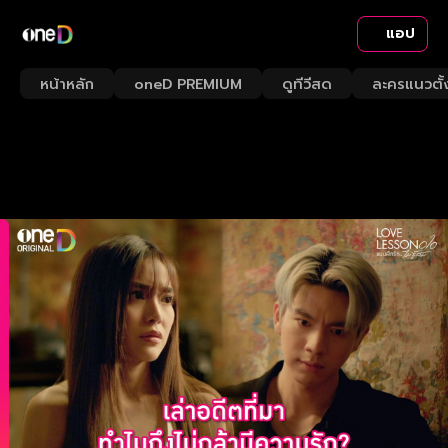
แอป
หน้าหลัก
oneD PREMIUM
ดูทีวีสด
ละครแนวตั้