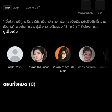
น13+
2024
0:03:16 นาที
รายการของฉัน
แชร์
“เมื่อโสเภณีถูกตรีตราให้ต่ำยิ่งกว่าทาส พวกเธอจึงมิอาจได้รับสิทธิ์ความ
เป็นคน” พบกับการต่อสู้เพื่อความฝันของ “3 คณิกา” ที่ต้องการ
ปลดแอกจากการเป็นโสเภณี พวกเธอจะกอบกู้ศักดิ์ศรีความเป็นคนสำเร็จ
ดูเพิ่มเติม
หรือไม่ ต้องติดตาม ติดตามชมซีรีส์ “บางกอกคณิกา” เวอร์ชัน UNCUT
ฟรี ครบทุกตอน ทางแอปและเว็บไซต์ oneD.net
อิงฟ้า วารหะ
อรัชพร โภคินภากร
ชาร์เลท วาศิตา แฮ
พิยดา อัครเศรณี
ฉัตรชัย เ
เมเนา
ตอนทั้งหมด (0)