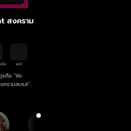
ght สงคราม
งฉัน
แชร์
วุธคือ “ข้อ