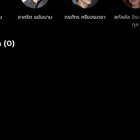
ข
ชาคริต แย้มนาม
ภรภัทร ศรีขจรเดชา
ลภัสลัล จิร
กุล
 (0)