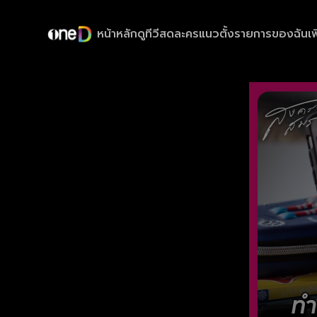
หน้าหลัก
ดูทีวีสด
ละครแนวตั้ง
รายการของฉัน
เพ