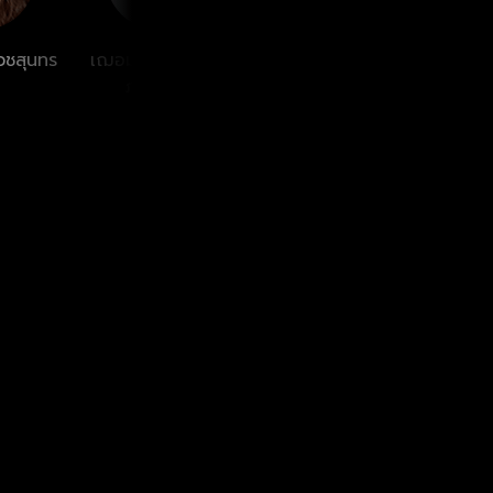
เวชสุนทร
เฌอมาวีร์ สุวรรณ
ปานวาด เหมมณี
อลิชา
ภาณุโชค