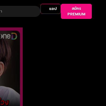
สมัคร
แอป
PREMIUM