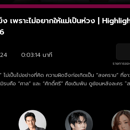
ข็ง เพราะไม่อยากให้แม่เป็นห่วง | Highli
16
24
0:03:14 นาที
รายการขอ
” ไม่เป็นไปอย่างที่คิด ความผิดจึงก่อเกิดเป็น “สงคราม” ที่อา
ศาล” และ “ศักดิ์ศรี” คือเดิมพัน ดูย้อนหลังละคร "สงครามสมรส"
 ทางเว็บไซต์และแอปฯ oneD.net