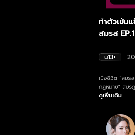
ทำตัวเข้มแ
สมรส EP.
น13+
20
เมื่อชีวิต “สมรส
กฎหมาย” สมรภูมิรบคือ “
ฟรี ครบทุกตอน
ดูเพิ่มเติม