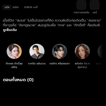
น13+
2024
0:05:01 นาที
รายการของฉัน
แชร์
เมื่อชีวิต “สมรส” ไม่เป็นไปอย่างที่คิด ความผิดจึงก่อเกิดเป็น “สงคราม”
ที่อาวุธคือ “ข้อกฎหมาย” สมรภูมิรบคือ “ศาล” และ “ศักดิ์ศรี” คือเดิมพัน
ดูย้อนหลังละคร "สงครามสมรส" ฟรี ครบทุกตอน ทางเว็บไซต์และแอปฯ
ดูเพิ่มเติม
oneD.net
ทักษอร ภักดิ์สุข
ชาคริต แย้มนาม
ภรภัทร ศรีขจรเดชา
ลภัสลัล จิรเวช
เฌอมาวีร
เจริญ
สุนทรกุล
ภาณุ
ตอนทั้งหมด (0)