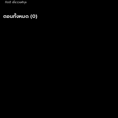
กิตติ เชี่ยววงศ์กุล
ตอนทั้งหมด (0)