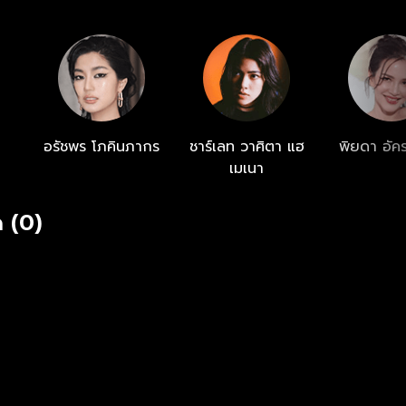
บทุกตอน ทางแอปและเว็บไซต์ oneD.net
อรัชพร โภคินภากร
ชาร์เลท วาศิตา แฮ
พิยดา อัค
เมเนา
 (0)