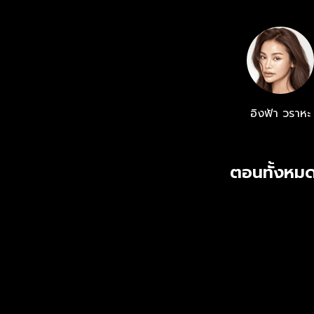
UNCUT ฟรี คร
อิงฟ้า วราหะ
ตอนทั้งหมด