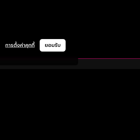
การตั้งค่าคุกกี้
ยอมรับ
ละช่วยเหลือ
ความร่วมมือ
ติดตามเรา
ย
การลงโฆษณา
ช้งาน
ความร่วมมือทางธุรกิจ
Version 8.1.0