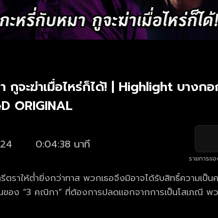
มา กูจะฆ่าเมื่อไหร่ก็ได้! | Highlight บาง
neD ORIGINAL
24
0:04:38 นาที
รายการขอ
ีตราให้ต่ำยิ่งกว่าทาส พวกเธอจึงมิอาจได้รับสิทธิ์ความเป็นคน” พบกั
มฝันของ “3 คณิกา” ที่ต้องการปลดแอกจากการเป็นโสเภณี พ
อไม่ ต้องติดตาม ติดตามชมซีรีส์ “บางกอกคณิกา” เวอร์ชัน