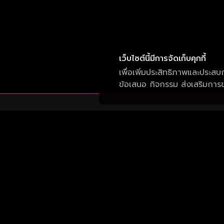
เว็บไซต์นี้มีการจัดเก็บคุกกี้
เพื่อเพิ่มประสิทธิภาพและประสบ
ข้อเสนอ กิจกรรม ส่งเสริมการขา
บริษัท วัน สามสิบเอ็ด จำกัด
เลขที่ 50 อาคาร จีเอ็มเอ็ม แกรมมี่ เพลส ถนน
สุขุมวิท แขวงคลองเตยเหนือ เขต วัฒนา กรุงเทพ
10110
รับประสบการณ์ที่ดีที่สุดบนแอป