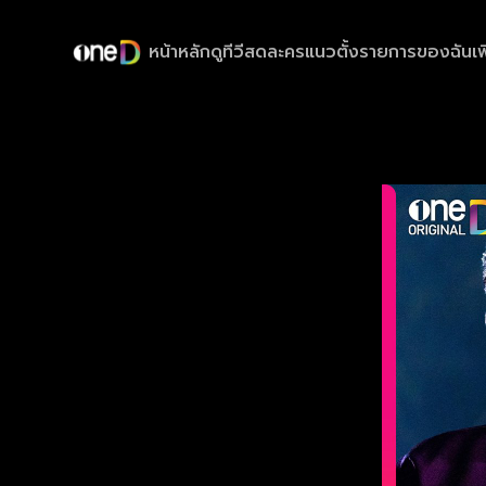
หน้าหลัก
ดูทีวีสด
ละครแนวตั้ง
รายการของฉัน
เพ