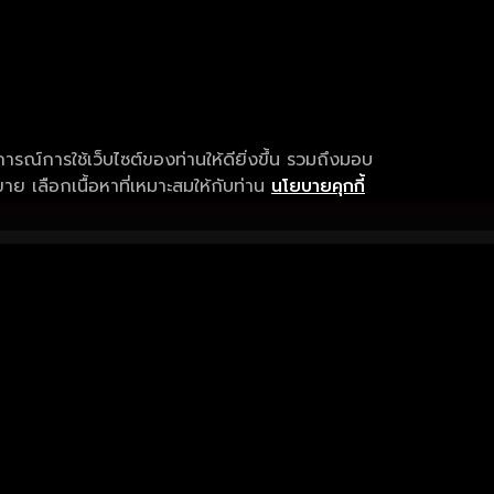
การณ์การใช้เว็บไซต์ของท่านให้ดียิ่งขึ้น รวมถึงมอบ
ย เลือกเนื้อหาที่เหมาะสมให้กับท่าน
นโยบายคุกกี้
เงื่อนไขการให้บริการ
การสนับสนุนแ
ข้อกำหนดและเงื่อนไขการใช้งาน
คำถามที่พบบ่อ
นโยบายความเป็นส่วนตัว
แจ้งปัญหาการใ
sitemap