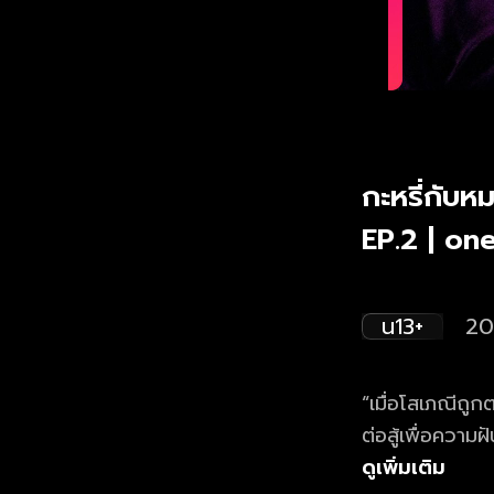
กะหรี่กับห
EP.2 | o
น13+
20
“เมื่อโสเภณีถูกตร
ต่อสู้เพื่อควา
ศักดิ์ศรีความเป็นคนสำเร็จหรื
ดูเพิ่มเติม