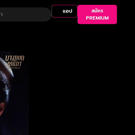
สมัคร
แอป
PREMIUM