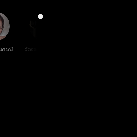
รเศรณี
ฉัตรชัย เปล่งพานิช
วิทยา เทพทิพย์
ศัจ