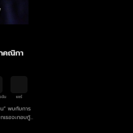
กอกคณิกา
งฉัน
แชร์
บการ
วกเธอจะกอบกู้