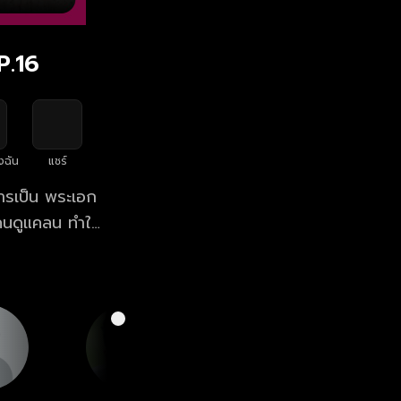
P.16
งฉัน
แชร์
การเป็น พระเอก
ูกคนดูแคลน ทำให้
ี โสน (ปลายฟ้า)
ยว คอยสนับสนุน
ี่หมายปองของสาว
เวลา 20:30 น.
ว ทางเว็บไซต์