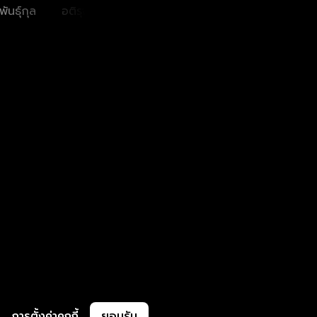
ันธุ์กุล
อติรุจ สิงหอำพล
ตติยา สนสกุล
โตโ
การตั้งค่าคุกกี้
ยอมรับ