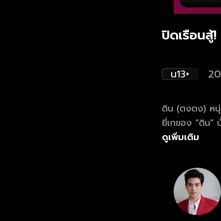
ปิดเรือนสู
น13+
20
ดิน (ตงตง) หนุ่
ยี่เกของ “ดิน” น
ดินเกิดความทะเ
ดูเพิ่มเติม
เด็กสาวสู้ชีวิต 
ทุกย่างก้าวในชี
หลายคน ติดตามช
ทางช่องวัน 31 ด
และแอปฯ oneD