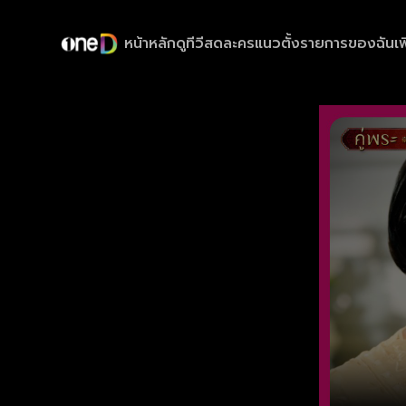
หน้าหลัก
ดูทีวีสด
ละครแนวตั้ง
รายการของฉัน
เพ