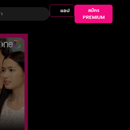
สมัคร
แอป
PREMIUM