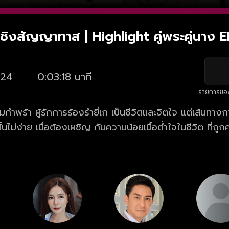
้! ชิงสัญญาทาส | Highlight คู่พระคู่นาง E
24
0:03:18 นาที
รายการขอ
มกำพร้า ผู้รักการร้องรำยี่เก เป็นชีวิตและจิตใจ แต่เส้นทาง
ั้นไม่ง่าย เมื่อต้องเผชิญ กับความน้อยเนื้อต่ำใจในชีวิต ที่ถ
ยอทะยาน อยากถีบตัวเองจาก ดินสู่ดาว หวังมีชีวิตที่ดี โดยม
ผู้ที่แอบมีใจรักมั่นใน “ดิน” ชายหนุ่ม ผู้เป็นรักแรก และรักเดี
วิต จน “ดิน” ได้ก้าวขึ้นเป็น พระเอกยี่เกรูปงาม ที่ตกเป็นท
ม ละคร คู่พระคู่นาง ตอนใหม่ล่าสุด ทุกวันพุธ-พฤหัสบดี 
ูย้อนหลัง ละคร คู่พระคู่นาง ครบทุกตอน ฟรี! ที่แรก ที่เดีย
.net