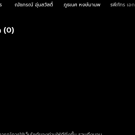
ร
ณัชภรณ์ อุ่นสวัสดิ์
ภูธเนศ หงษ์มานพ
รพีภัทร เอกพ
 (0)
การณ์การใช้เว็บไซต์ของท่านให้ดียิ่งขึ้น รวมถึงมอบ