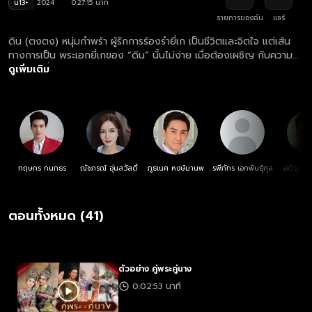
น13+
2024
0:27:15 นาที
รายการของฉัน
แชร์
ดิน (ตงตง) หนุ่มกำพร้า ผู้รักการร้องรำยี่เก เป็นชีวิตและจิตใจ แต่เส้น
ทางการเป็น พระเอกยี่เกของ “ดิน” นั้นไม่ง่าย เมื่อต้องเผชิญ กับความ
น้อยเนื้อต่ำใจในชีวิต ที่ถูกคนดูแคลน ทำให้ ดินเกิดความทะเยอทะยาน
ดูเพิ่มเติม
อยากถีบตัวเองจาก ดินสู่ดาว หวังมีชีวิตที่ดี โดยมี โสน (ปลายฟ้า) เด็ก
สาวสู้ชีวิต ผู้ที่แอบมีใจรักมั่นใน “ดิน” ชายหนุ่ม ผู้เป็นรักแรก และรักเดียว
คอยสนับสนุนทุกย่างก้าวในชีวิต จน “ดิน” ได้ก้าวขึ้นเป็น พระเอกยี่เกรูป
งาม ที่ตกเป็นที่หมายปองของสาวหลายคน
กฤษกร กนกธร
ณัชภรณ์ อุ่นสวัสดิ์
ภูธเนศ หงษ์มานพ
รพีภัทร เอกพันธุ์กุล
อติรุจ ส
ตอนทั้งหมด (41)
ตัวอย่าง คู่พระคู่นาง
0:02:53 นาที