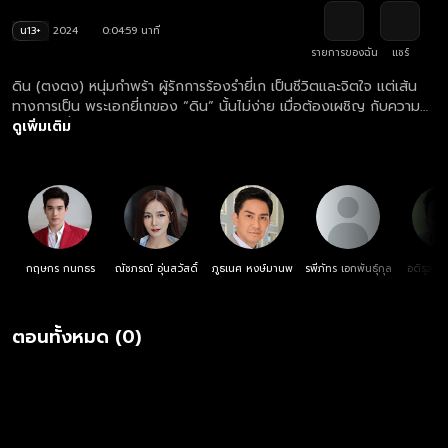
น13+
2024
0:04:59 นาที
รายการของฉัน
แชร์
ดิน (ตงตง) หนุ่มกำพร้า ผู้รักการร้องรำยี่เก เป็นชีวิตและจิตใจ แต่เส้น
ทางการเป็น พระเอกยี่เกของ “ดิน” นั้นไม่ง่าย เมื่อต้องเผชิญ กับความ
น้อยเนื้อต่ำใจในชีวิต ที่ถูกคนดูแคลน ทำให้ ดินเกิดความทะเยอทะยาน
ดูเพิ่มเติม
อยากถีบตัวเองจาก ดินสู่ดาว หวังมีชีวิตที่ดี โดยมี โสน (ปลายฟ้า) เด็ก
สาวสู้ชีวิต ผู้ที่แอบมีใจรักมั่นใน “ดิน” ชายหนุ่ม ผู้เป็นรักแรก และรักเดียว
คอยสนับสนุนทุกย่างก้าวในชีวิต จน “ดิน” ได้ก้าวขึ้นเป็น พระเอกยี่เกรูป
งาม ที่ตกเป็นที่หมายปองของสาวหลายคน ติดตามชม ละคร คู่พระคู่นาง
ตอนใหม่ล่าสุด ทุกวันพุธ-พฤหัสบดี เวลา 20:30 น. ทางช่องวัน 31 ดู
ย้อนหลัง ละคร คู่พระคู่นาง ครบทุกตอน ฟรี! ที่แรก ที่เดียว ทางเว็บไซต์
และแอปฯ oneD.net
กฤษกร กนกธร
ณัชภรณ์ อุ่นสวัสดิ์
ภูธเนศ หงษ์มานพ
รพีภัทร เอกพันธุ์กุล
อติรุจ ส
ตอนทั้งหมด (0)