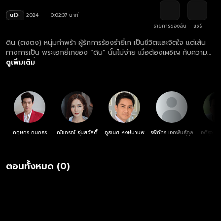
น13+
2024
0:02:37 นาที
รายการของฉัน
แชร์
ดิน (ตงตง) หนุ่มกำพร้า ผู้รักการร้องรำยี่เก เป็นชีวิตและจิตใจ แต่เส้น
ทางการเป็น พระเอกยี่เกของ “ดิน” นั้นไม่ง่าย เมื่อต้องเผชิญ กับความ
น้อยเนื้อต่ำใจในชีวิต ที่ถูกคนดูแคลน ทำให้ ดินเกิดความทะเยอทะยาน
ดูเพิ่มเติม
อยากถีบตัวเองจาก ดินสู่ดาว หวังมีชีวิตที่ดี โดยมี โสน (ปลายฟ้า) เด็ก
สาวสู้ชีวิต ผู้ที่แอบมีใจรักมั่นใน “ดิน” ชายหนุ่ม ผู้เป็นรักแรก และรักเดียว
คอยสนับสนุนทุกย่างก้าวในชีวิต จน “ดิน” ได้ก้าวขึ้นเป็น พระเอกยี่เกรูป
งาม ที่ตกเป็นที่หมายปองของสาวหลายคน ติดตามชม ละคร คู่พระคู่นาง
ตอนใหม่ล่าสุด ทุกวันพุธ-พฤหัสบดี เวลา 20:30 น. ทางช่องวัน 31 ดู
ย้อนหลัง ละคร คู่พระคู่นาง ครบทุกตอน ฟรี! ที่แรก ที่เดียว ทางเว็บไซต์
และแอปฯ oneD.net
กฤษกร กนกธร
ณัชภรณ์ อุ่นสวัสดิ์
ภูธเนศ หงษ์มานพ
รพีภัทร เอกพันธุ์กุล
อติรุจ ส
ตอนทั้งหมด (0)