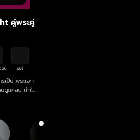
 คู่พระคู่
งฉัน
แชร์
การเป็น พระเอก
ูกคนดูแคลน ทำให้
ี โสน (ปลายฟ้า)
ยว คอยสนับสนุน
ี่หมายปองของสาว
เวลา 20:30 น.
ว ทางเว็บไซต์