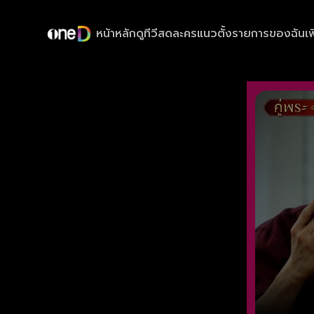
หน้าหลัก
ดูทีวีสด
ละครแนวตั้ง
รายการของฉัน
เพ