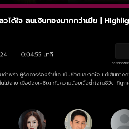
วได้ใจ สนเงินทองมากกว่าเมีย | Highlight
24
0:04:55 นาที
รายการขอ
มกำพร้า ผู้รักการร้องรำยี่เก เป็นชีวิตและจิตใจ แต่เส้นทาง
ั้นไม่ง่าย เมื่อต้องเผชิญ กับความน้อยเนื้อต่ำใจในชีวิต ที่ถ
ยอทะยาน อยากถีบตัวเองจาก ดินสู่ดาว หวังมีชีวิตที่ดี โดยม
ผู้ที่แอบมีใจรักมั่นใน “ดิน” ชายหนุ่ม ผู้เป็นรักแรก และรักเดี
วิต จน “ดิน” ได้ก้าวขึ้นเป็น พระเอกยี่เกรูปงาม ที่ตกเป็นท
ม ละคร คู่พระคู่นาง ตอนใหม่ล่าสุด ทุกวันพุธ-พฤหัสบดี 
ูย้อนหลัง ละคร คู่พระคู่นาง ครบทุกตอน ฟรี! ที่แรก ที่เดีย