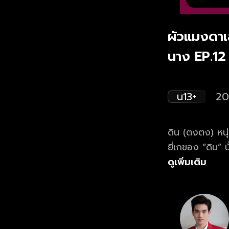
ผัวแมงดาเล
นาง EP.12
น13+
20
ดิน (ตงตง) หนุ่
ยี่เกของ “ดิน” น
ดินเกิดความทะเ
ดูเพิ่มเติม
เด็กสาวสู้ชีวิต 
ทุกย่างก้าวในชี
หลายคน ติดตามช
ทางช่องวัน 31 ด