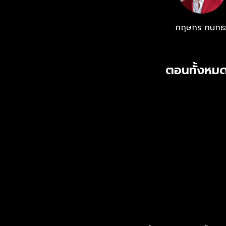
และแอปฯ oneD
กฤษกร กนกธ
ตอนทั้งหมด