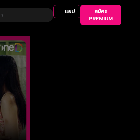
สมัคร
แอป
PREMIUM