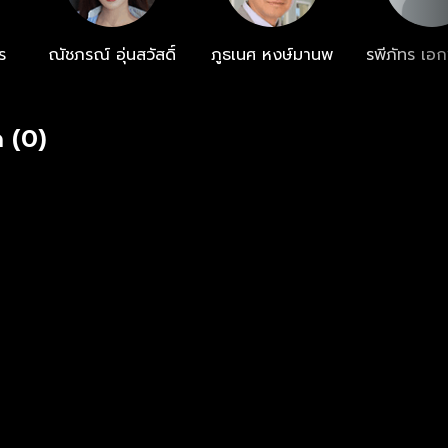
.net
ร
ณัชภรณ์ อุ่นสวัสดิ์
ภูธเนศ หงษ์มานพ
รพีภัทร เอกพ
 (0)