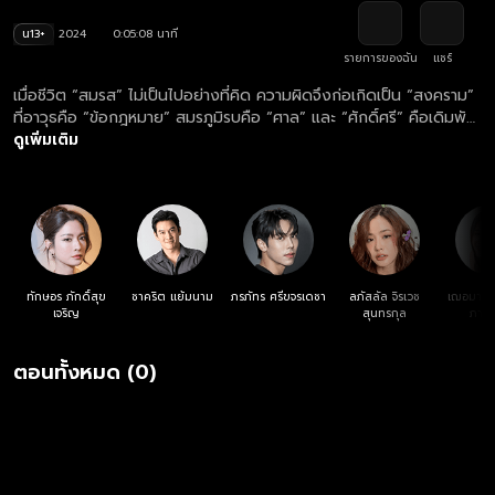
น13+
2024
0:05:08 นาที
รายการของฉัน
แชร์
เมื่อชีวิต “สมรส” ไม่เป็นไปอย่างที่คิด ความผิดจึงก่อเกิดเป็น “สงคราม”
ที่อาวุธคือ “ข้อกฎหมาย” สมรภูมิรบคือ “ศาล” และ “ศักดิ์ศรี” คือเดิมพัน
ดูย้อนหลังละคร "สงครามสมรส" ฟรี ครบทุกตอน ทางเว็บไซต์และแอปฯ
ดูเพิ่มเติม
oneD.net
ทักษอร ภักดิ์สุข
ชาคริต แย้มนาม
ภรภัทร ศรีขจรเดชา
ลภัสลัล จิรเวช
เฌอมาวีร
เจริญ
สุนทรกุล
ภาณุ
ตอนทั้งหมด (0)