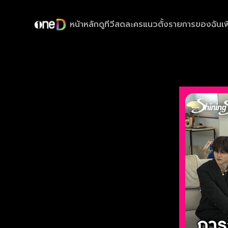
หน้าหลัก
ดูทีวีสด
ละครแนวตั้ง
รายการของฉัน
เพ