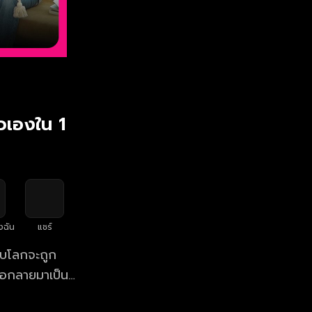
วเองใน 1
งฉัน
แชร์
ับโลกจะถูก
ื่อกลายมาเป็น