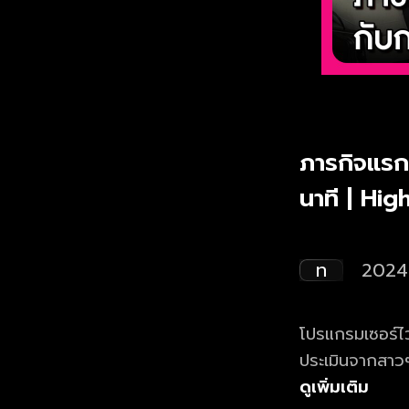
ภารกิจแรก
นาที | Hig
ท
2024
โปรแกรมเซอร์ไ
ประเมินจากสาวๆ
‘หนุ่มสมบัติ’
ดูเพิ่มเติม