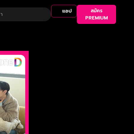
สมัคร
แอป
PREMIUM