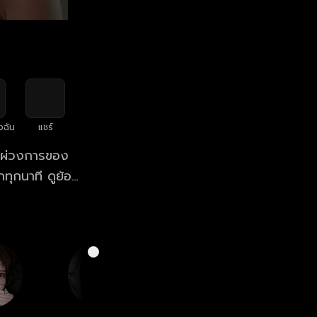
งฉัน
แชร์
ตีแผ่วงการของ
ที ดูย้อย
eD.net