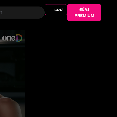
สมัคร
แอป
PREMIUM