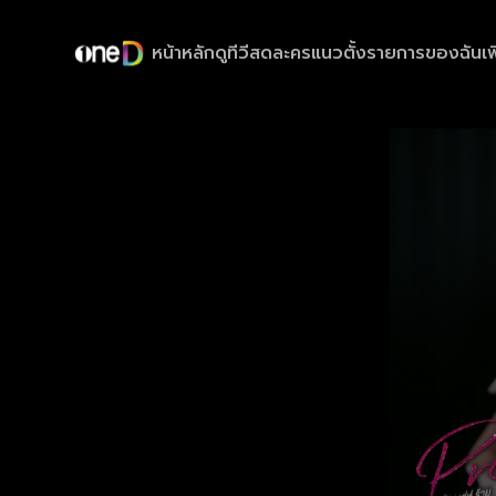
หน้าหลัก
ดูทีวีสด
ละครแนวตั้ง
รายการของฉัน
เพ