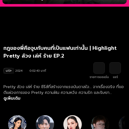
กฎของพี่คือจูบกับคนที่เป็นแฟนเท่านั้น | Highlight
Pretty ล้วง เล่ห์ ร้าย EP.2
น13+
2024
0:02:43 นาที
รายการของฉัน
แชร์
Pretty ล้วง เล่ห์ ร้าย ซีรีส์ที่สร้างจากแรงบันดาลใจ… จากเรื่องจริง ที่ขอ
ตีแผ่วงการของ Pretty ความฝัน ความหวัง ความรัก และริษยา
แก่งแย่ง เข้มข้นทุกตอน สนุกทุกนาที ติดตามชม ซีรีส์ Pretty ล้วง เล่ห์
ดูเพิ่มเติม
ร้าย ตอนใหม่ล่าสุด ทุกวันเสาร์ เวลา 22:45 น. ทางช่องวัน 31 ดูย้อน
หลัง ซีรีส์ Pretty ล้วง เล่ห์ ร้าย ครบทุกตอน ฟรี! ที่แรก ที่เดียว เวลา
23:50 น. ทางเว็บไซต์และแอปฯ oneD.net