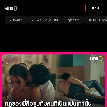
แอป
หน้าหลัก
oneD PREMIUM
ดูทีวีสด
ละครแนวตั้