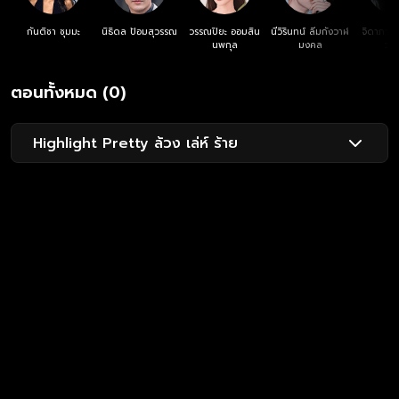
กันติชา ชุมมะ
นิธิดล ป้อมสุวรรณ
วรรณปิยะ ออมสิน
นีวิรินทน์ ลิ่มกังวาฬ
จิดาภา ศ
นพกุล
มงคล
วร
ตอนทั้งหมด (0)
Highlight Pretty ล้วง เล่ห์ ร้าย