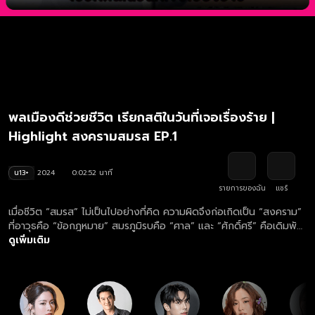
พลเมืองดีช่วยชีวิต เรียกสติในวันที่เจอเรื่องร้าย |
Highlight สงครามสมรส EP.1
น13+
2024
0:02:52 นาที
รายการของฉัน
แชร์
เมื่อชีวิต “สมรส” ไม่เป็นไปอย่างที่คิด ความผิดจึงก่อเกิดเป็น “สงคราม”
ที่อาวุธคือ “ข้อกฎหมาย” สมรภูมิรบคือ “ศาล” และ “ศักดิ์ศรี” คือเดิมพัน
ดูย้อนหลังละคร "สงครามสมรส" ฟรี ครบทุกตอน ทางเว็บไซต์และแอปฯ
ดูเพิ่มเติม
oneD.net