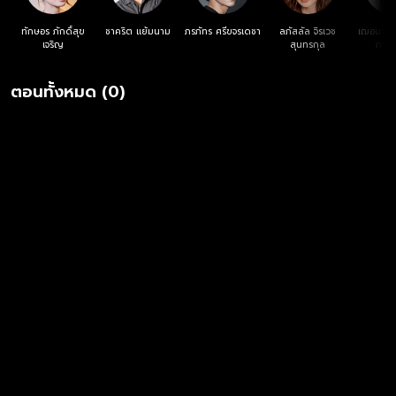
ทักษอร ภักดิ์สุข
ชาคริต แย้มนาม
ภรภัทร ศรีขจรเดชา
ลภัสลัล จิรเวช
เฌอมาวีร
เจริญ
สุนทรกุล
ภาณุ
ตอนทั้งหมด (0)