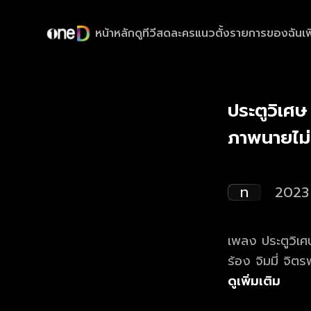
หน้าหลัก
ดูทีวีสด
ละครแนวตั้ง
รายการของฉัน
เพ
ประตูวิเศ
ภาพนายไม่
ท
2023
เพลง ประตูวิเศ
ร้อง จิมมี่ จิต
อัจฉริยา ดุลยไพบูลย์ เ
ดูเพิ่มเติม
Background vocal : Amp Vocal Director : อัจฉริยา ดุลยไ