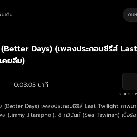
ิ่มเติม
Playback
/
Mute
Loaded
:
Rate
32.36%
ษ (Better Days) (เพลงประกอบซีรีส์ Last
เคยลืม)
0:03:05 นาที
รายการขอ
ษ (Better Days) เพลงประกอบซีรีส์ Last Twilight ภาพนาย
รพล (Jimmy Jitaraphol), ซี ทวินันท์ (Sea Tawinan) เนื้อร
รียบเรียง : ศุภกิจ ฟองธนกิจ Guitar : ศตวรรษ ขวัญแก้ว
พบูลย์ Voice Trainer : ครู