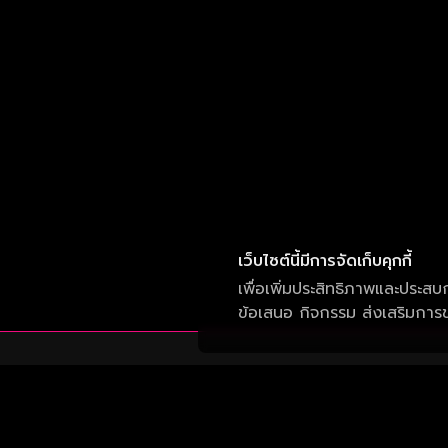
เว็บไซต์นี้มีการจัดเก็บคุกกี้
เพื่อเพิ่มประสิทธิภาพและประสบ
ข้อเสนอ กิจกรรม ส่งเสริมการขา
บริษัท วัน สามสิบเอ็ด จำกัด
เลขที่ 50 อาคาร จีเอ็มเอ็ม แกรมมี่ เพลส ถนน
สุขุมวิท แขวงคลองเตยเหนือ เขต วัฒนา กรุงเทพ