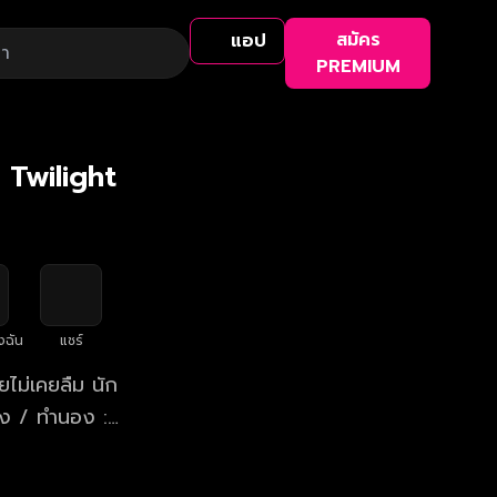
สมัคร
แอป
PREMIUM
 Twilight
งฉัน
แชร์
ไม่เคยลืม นัก
้อง / ทำนอง :