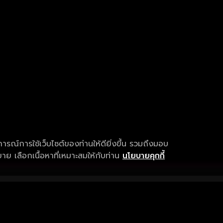
การณ์การใช้เว็บไซต์ของท่านให้ดียิ่งขึ้น รวมถึงมอบ
ย เลือกเนื้อหาที่เหมาะสมให้กับท่าน
นโยบายคุกกี้
เงื่อนไขการให้บริการ
การสนับสนุนแ
ข้อกำหนดและเงื่อนไขการใช้งาน
คำถามที่พบบ่อ
นโยบายความเป็นส่วนตัว
แจ้งปัญหาการใ