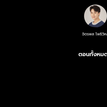
กิต Mix - Mas
: อัจฉริยา ดุลย
จิตรพล โพธิวิ
ตอนทั้งหมด