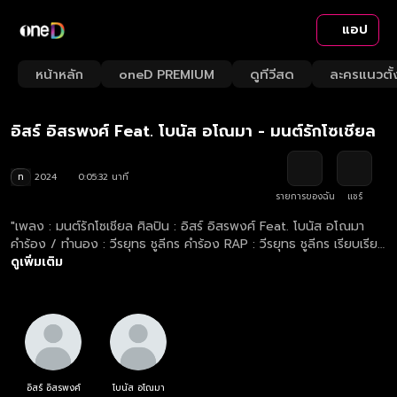
แอป
Playback
/
Mute
หน้าหลัก
oneD PREMIUM
ดูทีวีสด
ละครแนวตั้
Loaded
:
Rate
17.88%
อิสร์ อิสรพงศ์ Feat. โบนัส อโณมา - มนต์รักโซเชียล
ท
2024
0:05:32 นาที
รายการของฉัน
แชร์
"เพลง : มนต์รักโซเชียล ศิลปิน : อิสร์ อิสรพงศ์ Feat. โบนัส อโณมา
คำร้อง / ทำนอง : วีรยุทธ ชูลีกร คำร้อง RAP : วีรยุทธ ชูลีกร เรียบเรียง
: จิระวัฒน์ ปานพุ่ม"
ดูเพิ่มเติม
อิสร์ อิสรพงศ์
โบนัส อโณมา