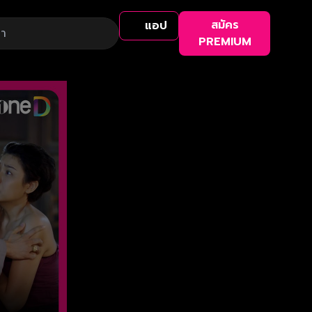
สมัคร
แอป
PREMIUM