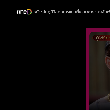
หน้าหลัก
ดูทีวีสด
ละครแนวตั้ง
รายการของฉัน
เพ