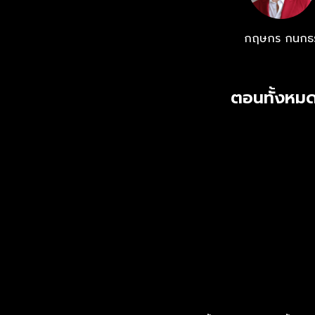
และแอปฯ oneD
กฤษกร กนกธ
ตอนทั้งหมด