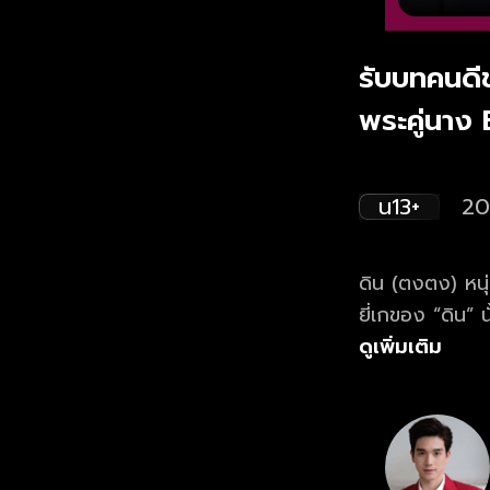
รับบทคนดีช
พระคู่นาง 
น13+
20
ดิน (ตงตง) หนุ่
ยี่เกของ “ดิน” น
ดินเกิดความทะเ
ดูเพิ่มเติม
เด็กสาวสู้ชีวิต 
ทุกย่างก้าวในชี
หลายคน ติดตามช
ทางช่องวัน 31 ด