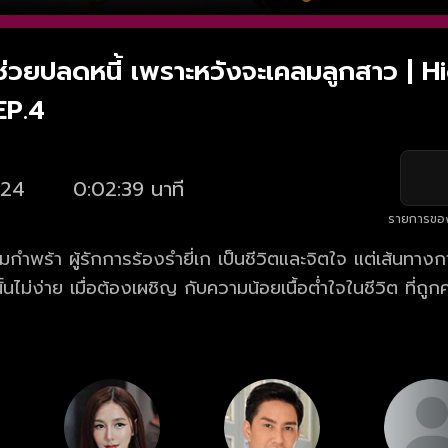
่วยปลดหนี้ เพราะหวังจะเคลมลูกสาว | Hig
EP.4
24
0:02:39 นาที
รายการขอ
มกำพร้า ผู้รักการร้องรำยี่เก เป็นชีวิตและจิตใจ แต่เส้นทาง
ั้นไม่ง่าย เมื่อต้องเผชิญ กับความน้อยเนื้อต่ำใจในชีวิต ที่ถ
ยอทะยาน อยากถีบตัวเองจาก ดินสู่ดาว หวังมีชีวิตที่ดี โดยม
ผู้ที่แอบมีใจรักมั่นใน “ดิน” ชายหนุ่ม ผู้เป็นรักแรก และรักเดี
วิต จน “ดิน” ได้ก้าวขึ้นเป็น พระเอกยี่เกรูปงาม ที่ตกเป็นท
ม ละคร คู่พระคู่นาง ตอนใหม่ล่าสุด ทุกวันพุธ-พฤหัสบดี 
ูย้อนหลัง ละคร คู่พระคู่นาง ครบทุกตอน ฟรี! ที่แรก ที่เดีย