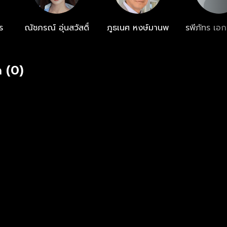
.net
ร
ณัชภรณ์ อุ่นสวัสดิ์
ภูธเนศ หงษ์มานพ
รพีภัทร เอกพ
 (0)