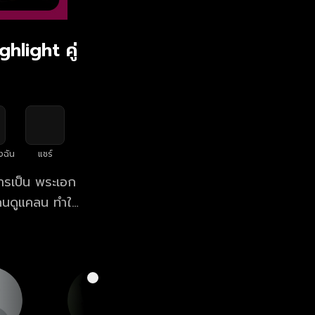
hlight คู่
งฉัน
แชร์
การเป็น พระเอก
ูกคนดูแคลน ทำให้
ี โสน (ปลายฟ้า)
ยว คอยสนับสนุน
ี่หมายปองของสาว
เวลา 20:30 น.
ว ทางเว็บไซต์