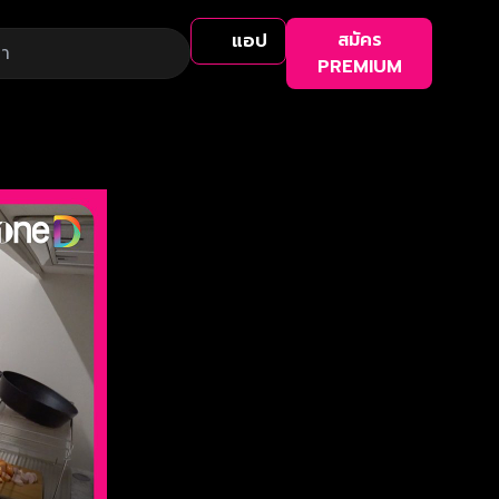
สมัคร
แอป
PREMIUM