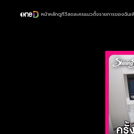
หน้าหลัก
ดูทีวีสด
ละครแนวตั้ง
รายการของฉัน
เพ