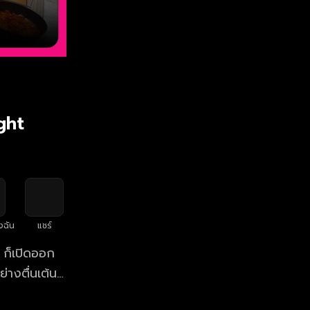
ight
งฉัน
แชร์
 ก็เปิดออก
างตื่นเต้น
EASURE ทีละคน