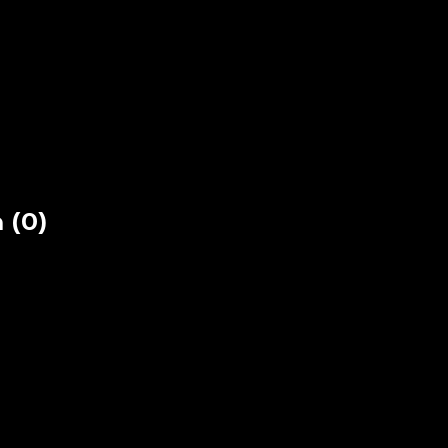
. TREASURE…
 (0)