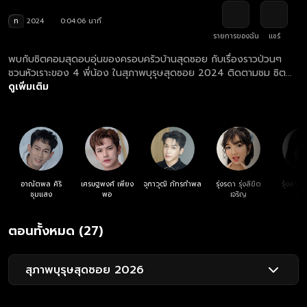
ท
2024
0:04:06 นาที
รายการของฉัน
แชร์
พบกับซิตคอมสุดอบอุ่นของครอบครัวบ้านสุดซอย กับเรื่องราวป่วนๆ
ชวนหัวเราะของ 4 พี่น้อง ในสุภาพบุรุษสุดซอย 2024 ติดตามชม ซิต
คอมสุภาพบุรุษสุดซอย 2024 ครบทุกตอน ฟรี! ที่แรก ที่เดียว ทาง
ดูเพิ่มเติม
เว็บไซต์และแอปฯ oneD.net
อาณัตพล ศิริ
เศรษฐพงศ์ เพียง
จุฑาวุฒิ ภัทรกำพล
รุ่งรดา รุ่งลิขิต
รุ้งลาวั
ชุมแสง
พอ
เจริญ
หง
ตอนทั้งหมด (27)
สุภาพบุรุษสุดซอย 2026